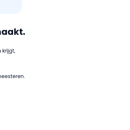
aakt.
n
krijgt,
meesteren.