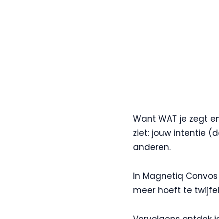
Want WAT je zegt en
ziet: jouw intentie 
anderen.
In Magnetiq Convos 
meer hoeft te twijf
Vervolgens ontdek j