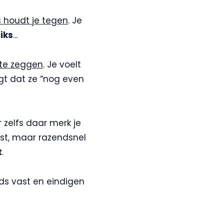
 houdt je tegen
. Je
niks
...
 te zeggen
. Je voelt
egt dat ze “nog even
 zelfs daar merk je
ast, maar razendsnel
t
.
eds vast en eindigen