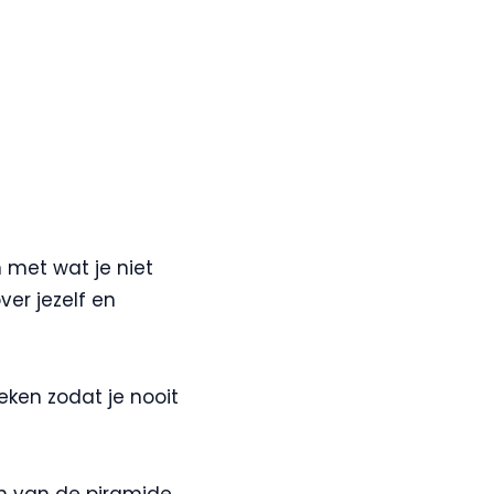
 met wat je niet
ver jezelf en
eken zodat je nooit
n van de piramide,