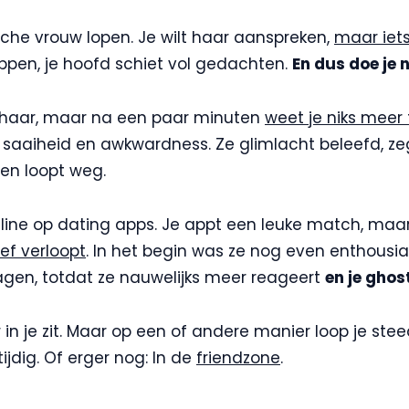
sche vrouw lopen. Je wilt haar aanspreken,
maar iets
oppen, je hoofd schiet vol gedachten.
En dus doe je 
t haar, maar na een paar minuten
weet je niks meer
van saaiheid en awkwardness. Ze glimlacht beleefd, z
 en loopt weg.
online op dating apps. Je appt een leuke match, maar
oef verloopt
. In het begin was ze nog even enthousi
vragen, totdat ze nauwelijks meer reageert
en je ghos
in je zit. Maar op een of andere manier loop je ste
ijdig. Of erger nog: In de
friendzone
.