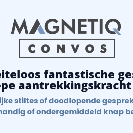
teloos fantastische ge
iepe aantrekkingskracht
ijke stiltes of doodlopende gesprekk
handig of ondergemiddeld knap be