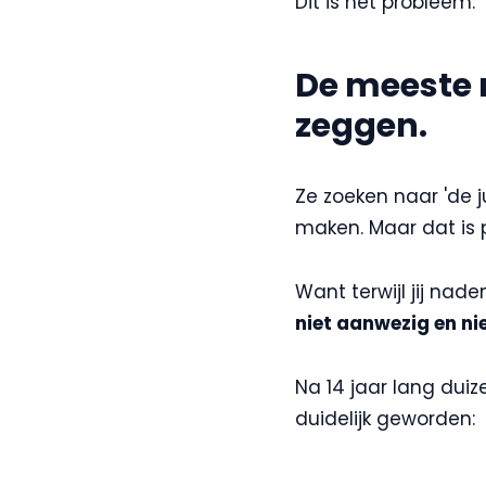
Dit is het probleem:
De meeste
zeggen.
Ze zoeken naar 'de ju
maken. Maar dat is 
Want terwijl jij nad
niet aanwezig en ni
Na 14 jaar lang dui
duidelijk geworden: