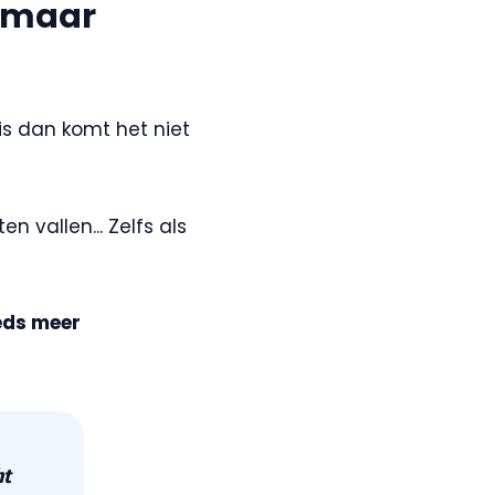
, maar
is dan komt het niet
n vallen... Zelfs als
eeds meer
ht