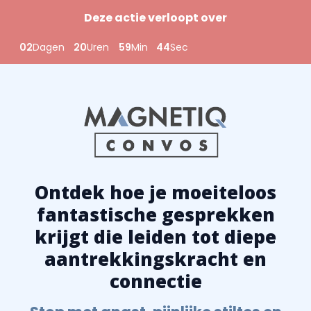
Deze actie verloopt over
02
Dagen
20
Uren
59
Min
42
Sec
Ontdek hoe je moeiteloos
fantastische gesprekken
krijgt die leiden tot diepe
aantrekkingskracht en
connectie