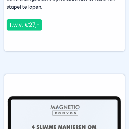
stapel te lopen.
T.w.v. €27,-