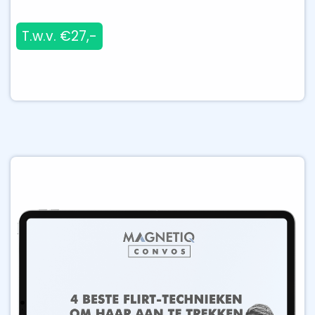
T.w.v. €27,-