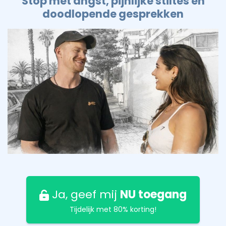
Stop met angst, pijnlijke stiltes en
doodlopende gesprekken
Ja, geef mij
NU toegang
Tijdelijk met 80% korting!